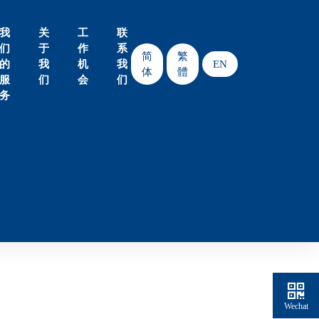
我
关
工
联
们
于
作
系
简
繁
的
我
机
我
EN
体
體
服
们
会
们
务
Wechat